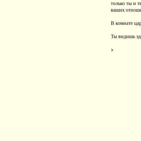
только ты и т
ваших отноше
В комнате цар
Ты видишь зде
>