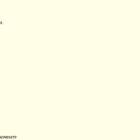
.

комнате 