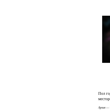
Пол го
Архив
— э