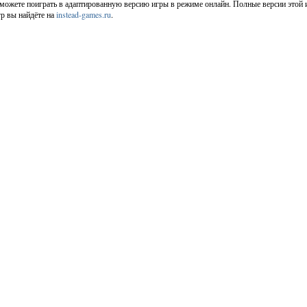
 можете поиграть в адаптированную версию игры в режиме онлайн. Полные версии этой 
гр вы найдёте на
instead-games.ru
.